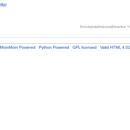
nfo/
EnciclopediaRelacionalDinamica: T
MoinMoin Powered
Python Powered
GPL licensed
Valid HTML 4.0