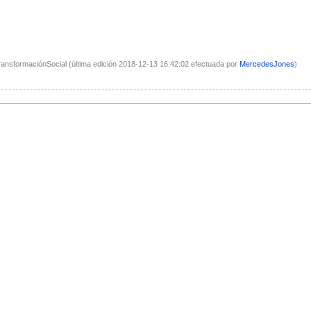
ransformaciónSocial (última edición 2018-12-13 16:42:02 efectuada por
MercedesJones
)
1