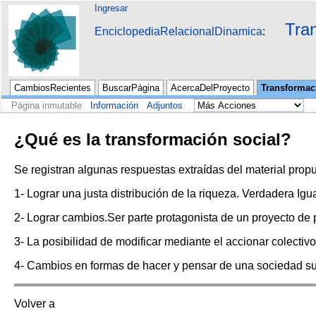
Ingresar
Tra
EnciclopediaRelacionalDinamica
CambiosRecientes
BuscarPágina
AcercaDelProyecto
Transformac
Página inmutable
Información
Adjuntos
¿Qué es la transformación social?
Se registran algunas respuestas extraídas del material propue
1- Lograr una justa distribución de la riqueza. Verdadera Ig
2- Lograr cambios.Ser parte protagonista de un proyecto de 
3- La posibilidad de modificar mediante el accionar colectiv
4- Cambios en formas de hacer y pensar de una sociedad sus
Volver a