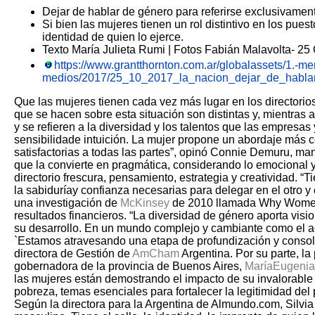
Dejar de hablar de género para referirse exclusivament
Si bien las mujeres tienen un rol distintivo en los pues
identidad de quien lo ejerce.
Texto María Julieta Rumi | Fotos Fabián Malavolta- 25
https://www.grantthornton.com.ar/globalassets/1.-me
medios/2017/25_10_2017_la_nacion_dejar_de_hablar_
Que las mujeres tienen cada vez más lugar en los directorio
que se hacen sobre
esta situación son distintas y, mientras
y se refieren a la diversidad y los talentos que
las empresas 
sensibilidade intuición. La mujer propone
un abordaje más 
satisfactorias a todas las partes”, opinó Connie Demuru, ma
que la convierte en pragmática,
considerando lo emocional y 
directorio frescura, pensamiento, estrategia y creatividad. “T
la sabiduríay confianza necesarias para delegar en el otro y 
una investigación de
McKinsey
de 2010
llamada Why Women 
resultados financieros. “La diversidad de género aporta vis
su desarrollo. En un mundo complejo y cambiante como el ac
`Estamos atravesando una etapa de profundización y consoli
directora de Gestión de
AmCham
Argentina.
Por su parte, l
gobernadora de la provincia de Buenos Aires,
MaríaEugenia
las mujeres están demostrando el impacto de su invalorabl
pobreza, temas esenciales para fortalecer la legitimidad del
Según la directora para la Argentina de Almundo.com, Silvia