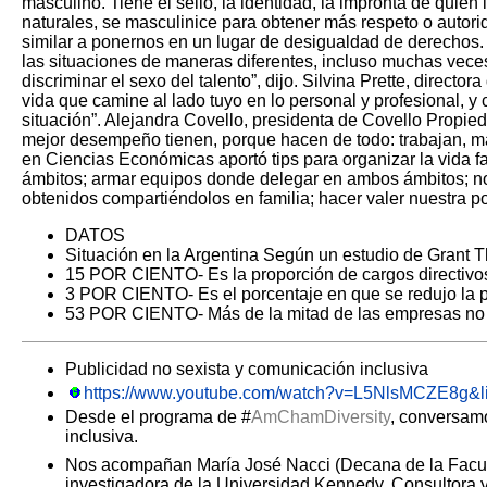
masculino. Tiene el sello, la
identidad, la impronta de quien 
naturales, se masculinice para obtener más respeto o autori
similar a ponernos en un lugar de desigualdad de derecho
las
situaciones de maneras diferentes, incluso muchas vece
discriminar el sexo del talento”, dijo.
Silvina Prette, director
vida que camine al lado tuyo en lo personal y profesional, 
situación”.
Alejandra Covello, presidenta de Covello Propieda
mejor desempeño tienen, porque hacen de todo: trabajan, 
en Ciencias Económicas aportó tips para organizar la vida fam
ámbitos; armar equipos
donde delegar en ambos ámbitos; no 
obtenidos compartiéndolos en familia; hacer valer
nuestra po
DATOS
Situación en la Argentina Según un estudio de Grant 
15 POR CIENTO- Es la proporción de cargos directivo
3 POR CIENTO- Es el porcentaje en que se redujo la p
53 POR CIENTO- Más de la mitad de las empresas no ti
Publicidad no sexista y comunicación inclusiva
https://www.youtube.com/watch?v=L5NlsMCZE8
Desde el programa de #
AmChamDiversity
, conversamo
inclusiva.
Nos acompañan María José Nacci (Decana de la Facult
investigadora de la Universidad Kennedy. Consultora 