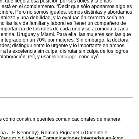
er, que llegó
a esa posición por sus dotes y talentos
 está en el complemento. “Decir que sólo aportamos algo es
 hombre. Pero no somos iguales, somos distintas y abordamos
ortaleza y una debilidad, y la evaluación correcta sería no
ciliar la vida familiar y laboral es “tener un compañero de
 importancia de los roles de cada uno y se acomoda a cada
gentina, Uruguay y Miami.
Para ella, las mujeres son las que
á integrado en un 70% por mujeres. Sin embargo, la
doctora
ades; distinguir entre lo urgente y lo importante en ambos
r a la
excelencia sin culpa; disfrutar sin culpa de los logros
laboración; reír, y usar
WhatsApp
”, concluyó.
bre cómo construir puentes comunicacionales de manera
a J. F. Kennedy), Romina Pignanelli (Docente e
ia Yanuzzio (Líder de Comunicaciones Integradas en Avon