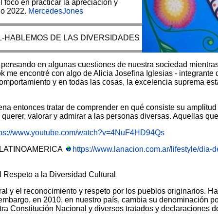
 foco en practicar la apreciación y
ño 2022.
MercedesJones
L-HABLEMOS DE LAS DIVERSIDADES
 pensando en algunas cuestiones de nuestra sociedad mientras
me encontré con algo de Alicia Josefina Iglesias - integrante 
omportamiento y en todas las cosas, la excelencia suprema está e
ena entonces tratar de comprender en qué consiste su amplitud
querer, valorar y admirar a las personas diversas. Aquellas que 
tps://www.youtube.com/watch?v=4NuF4HD94Qs
N LATINOAMERICA
https://www.lanacion.com.ar/lifestyle/dia-d
espeto a la Diversidad Cultural
tural y el reconocimiento y respeto por los pueblos originarios. 
mbargo, en 2010, en nuestro país, cambia su denominación por l
tra Constitución Nacional y diversos tratados y declaraciones d