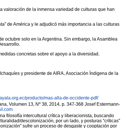
la valoración de la inmensa variedad de culturas que han
a” de América y le adjudicó más importancia a las culturas
de octubre solo en la Argentina. Sin embargo, la Asamblea
esarrollo.
 medidas concretas sobre el apoyo a la diversidad.
chaquíes y presidente de AIRA, Asociación Índigena de la
yayala.org.ec/producto/mas-alla-de-occidente-pdf/
ricana, Volumen 13, Nº 38, 2014, p. 347-368 Josef Estermann-
il.com
ilosofía intercultural crítica y liberacionista, buscando
turalidad/descolonización, por un lado, y posturas “críticas”
colonización” sufre un proceso de desgaste y cooptación por