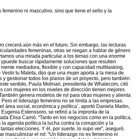
s femenino ni masculino, sino que tiene el sello y la
o crecerá aún más en el futuro. Sin embargo, las lecturas
articularidades femeninas, otras se niegan a hablar de género
rtamos una mirada particular a los temas con una enorme
, ypuede buscar rápidamente soluciones que resulten
 mente mediadora, flexible y con capacidad multitasking,
 Vestir tu Maleta, dijo que una mujer aporta a la mesa de
as y gestionar todos los planos de un proyecto, pero también
este sentido, Paula Molinari, presidenta de Whalecom, citó
as con mujeres en los
niveles de dirección tienen mejores
a. También genera modelos de rol para otras mujeres y
alienta
.
Pero el liderazgo femenino no se limita a las empresas.
el área social, económica y
política`, aportó Daniela Martin,
a Eugenia Estenssoro, se
refirió a la impronta de la
tada Elisa Carrió.
“Tanto en los negocios como en la política,
n la agenda política la lucha contra la
corrupción y la
tantas elecciones. Y él, por suerte, lo supo ver”, aseguró.
ar masculinizar el rol: “Un liderazgo no es femenino ni