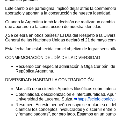
Este cambio de paradigma implicó dejar atrás la conmemoraci
aportado y aportan a la construcción de nuestra identidad.
Cuando la Argentina tomó la decisión de realizar un cambio 
que aportaron a la construcción de nuestra identidad.
¿Se celebra en otros países?
El Día del Respeto a la Diver
General de las Naciones Unidas declaró el 21 de mayo como e
Esta fecha fue establecida con el objetivo de lograr sensibi
CONMEMORACIÓN DEL DÍA DE LA DIVERSIDAD
Recuerdo con especial admiración a Olga Curipán, de
República Argentina.
DIVERSIDAD: HABITAR LA CONTRADICCIÓN
Más allá de occidente: Apuntes filosóficos sobre interc
Colonialidad, descolonización e interculturalidad. Apu
Universidad de Lucerna, Suiza.
https://scielo.conicyt
Resumen: En este pequeño ensayo se replantea el debate
clarificar los conceptos involucrados y discernir entre 
y “emancipadoras”, por otro lado. Estamos en un punto h