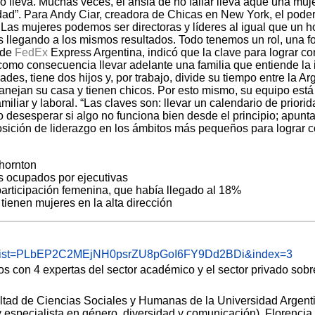
lo lleva. Muchas veces, el ansia de no fallar lleva aque una muj
dad”.
Para Andy Ciar, creadora de Chicas en New York, el poder
s. Las mujeres podemos ser
directoras y líderes al igual que un
s llegando a los mismos resultados. Todo tenemos
un rol, una f
a de
FedEx
Express Argentina, indicó que la clave para lograr con
y como
consecuencia llevar adelante una familia que entiende la
des, tiene dos hijos y, por trabajo, divide su tiempo entre
la Ar
manejan su
casa y tienen chicos. Por esto mismo, su equipo est
iliar y laboral. “Las claves son: llevar
un calendario de priorid
desesperar si algo no funciona bien desde el principio; apunta
sición de liderazgo en los ámbitos más pequeños para lograr co
Thornton
s ocupados por ejecutivas
articipación femenina, que había llegado al 18%
enen mujeres en la alta dirección
g&list=PLbEP2C2MEjNH0psrZU8pGoI6FY9Dd2BDi&index=3
s con 4 expertas del sector académico y el sector privado so
ad de Ciencias Sociales y Humanas de la Universidad Argentin
y especialista en género, diversidad y comunicación), Florenc