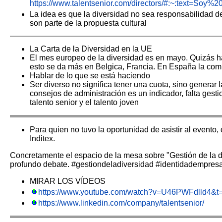
https://www.talentsenior.com/directors/#:~:te
La idea es que la diversidad no sea responsabilidad d
son parte de la propuesta cultural
La Carta de la Diversidad en la UE
El mes europeo de la diversidad es en mayo. Quizás 
esto se da más en Belgica, Francia. En España la com
Hablar de lo que se está haciendo
Ser diverso no significa tener una cuota, sino genera
consejos de administración es un indicador, falta gestio
talento senior y el talento joven
Para quien no tuvo la oportunidad de asistir al event
Inditex.
Concretamente el espacio de la mesa sobre "Gestión de la d
profundo debate.
#gestiondeladiversidad #identidadempres
MIRAR LOS VÍDEOS
https://www.youtube.com/watch?v=U46PWFdlld4&t
https://www.linkedin.com/company/talentsenior/