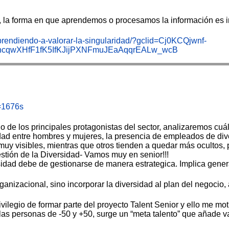
 la forma en que aprendemos o procesamos la información es ind
aprendiendo-a-valorar-la-singularidad/?gclid=Cj0KCQjwnf-
hcqwXHfF1fK5IfKJijPXNFmuJEaAqqrEALw_wcB
=1676s
l
e los principales protagonistas del sector, analizaremos cuále
ad entre hombres y mujeres, la presencia de empleados de divers
 muy visibles, mientras que otros tienden a quedar más ocultos, 
stión de la Diversidad- Vamos muy en senior!!!
ersidad debe de gestionarse de manera estrategica. Implica gen
ganizacional, sino incorporar la diversidad al plan del negocio, 
ilegio de formar parte del proyecto Talent Senior y ello me mot
e las personas de -50 y +50, surge un “meta talento” que añade v