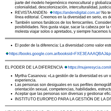
parte del modelo hegemónico monocultural y globaliza
colonialidad, descolonización, interculturalidad, justic
REVISTA ANDEN-
https://andendigital.com.ar/
No te
línea editorial. Creemos en la diversidad en serio, es d
También somos fanáticos de los ferrocarriles. Consid
posibilidades. Nos gusta viajar, sacar la cabeza por la 
molesta viajar solos o apretados, y siempre hacemos
El poder de la diferencia: La diversidad como valor es
https://books.google.com.ar/booksid=FXE3EAAAQBAJ&
EL PODER DE LA DIFERENCIA
https://mujeresycia.com/
Myrtha Casanova: «La gestión de la diversidad es un v
experiencia.
Las personas son desiguales en sus perfiles demográfic
orientación sexual, competencias, habilidades, estruct
Aceptar que las personas son diversas y gestionar efic
INSTITUTO EUROPEO PARA LA GESTIÓN DE LA D