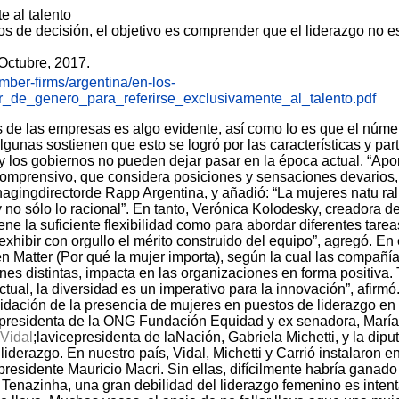
e al talento
tos de decisión, el objetivo es comprender que el liderazgo no e
 Octubre, 2017.
mber-firms/argentina/en-los-
de_genero_para_referirse_exclusivamente_al_talento.pdf
s de las empresas es algo evidente, así
como lo es que el númer
 algunas sostienen que esto se logró por las características y p
y los gobiernos no pueden dejar pasar en la época actual.
“Apo
comprensivo, que
considera posiciones y sensaciones devarios
nagingdirectorde Rapp Argentina, y añadió: “La
mujeres natu ral
no sólo lo racional”.
En tanto, Verónica Kolodesky, creadora de
iene la suficiente flexibilidad como para abordar
diferentes tare
exhibir con orgullo el mérito construido del equipo”, agregó.
En 
Matter (Por qué la mujer importa), según la cual las compañí
iones distintas, impacta en las organizaciones en forma positiv
tual, la diversidad es un imperativo
para la innovación”, afirmó
dación de la presencia de mujeres en puestos de liderazgo en 
a presidenta de la ONG Fundación Equidad y ex senadora, Marí
Vidal
;lavicepresidenta de laNación, Gabriela Michetti, y la dipu
e
liderazgo. En nuestro país, Vidal, Michetti y Carrió instalaron e
 presidente Mauricio Macri.
Sin ellas, difícilmente habría ganado 
 Tenazinha, una gran debilidad del liderazgo
femenino es intent