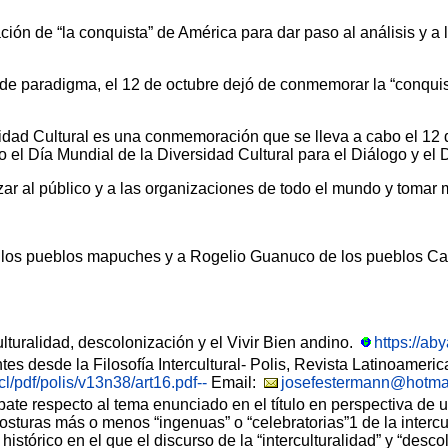
ón de “la conquista” de América para dar paso al análisis y a 
de paradigma, el 12 de octubre dejó de conmemorar la “conquist
sidad Cultural es una conmemoración que se lleva a cabo el 12 
l Día Mundial de la Diversidad Cultural para el Diálogo y el D
lizar al público y a las organizaciones de todo el mundo y tomar
 los pueblos mapuches y a Rogelio Guanuco de los pueblos Cal
ulturalidad, descolonización y el Vivir Bien andino.
https://ab
ntes desde la Filosofía Intercultural- Polis, Revista Latinoame
.cl/pdf/polis/v13n38/art16.pdf--
Email:
josefestermann@hotma
 respecto al tema enunciado en el título en perspectiva de una f
posturas más o menos “ingenuas” o “celebratorias”1 de la intercul
istórico en el que el discurso de la “interculturalidad” y “des