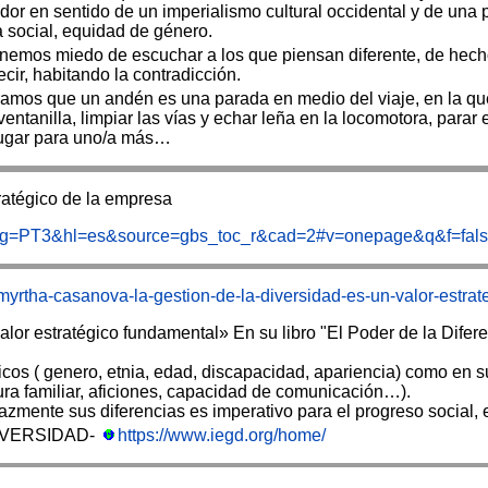
dor en sentido de un imperialismo cultural occidental y de una
ia social, equidad de género.
nemos miedo de escuchar a los que piensan diferente, de hech
ecir, habitando la contradicción.
eramos que un andén es una parada en medio del viaje, en la 
ventanilla, limpiar las vías y echar leña en la locomotora, parar
 lugar para uno/a más…
tratégico de la empresa
pg=PT3&hl=es&source=gbs_toc_r&cad=2#v=onepage&q&f=fal
myrtha-casanova-la-gestion-de-la-diversidad-es-un-valor-estra
alor estratégico fundamental» En su libro "El Poder de la Dife
os ( genero, etnia, edad, discapacidad, apariencia) como en sus
ura familiar, aficiones, capacidad de comunicación…).
azmente sus diferencias es imperativo para el progreso social, 
IVERSIDAD-
https://www.iegd.org/home/