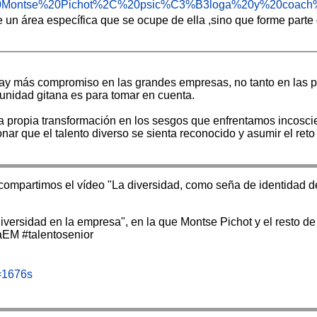
xt=Soy%20Montse%20Pichot%2C%20psic%C3%B3loga%20y%20co
e un área específica que se ocupe de ella ,sino que forme part
hay más compromiso en las grandes empresas, no tanto en las
unidad gitana es para tomar en cuenta.
r la propia transformación en los sesgos que enfrentamos incos
nar que el talento diverso se sienta reconocido y asumir el reto 
o, compartimos el vídeo "La diversidad, como seña de identidad
iversidad en la empresa", en la que Montse Pichot y el resto d
aEM #talentosenior
=1676s