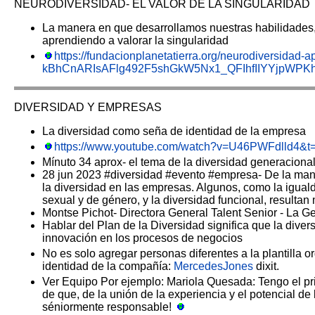
NEURODIVERSIDAD- EL VALOR DE LA SINGULARIDAD
La manera en que desarrollamos nuestras habilidades,
aprendiendo a valorar la singularidad
https://fundacionplanetatierra.org/neurodiversidad-
kBhCnARIsAFlg492F5shGkW5Nx1_QFIhfIIYYjpWPK
DIVERSIDAD Y EMPRESAS
La diversidad como seña de identidad de la empresa
https://www.youtube.com/watch?v=U46PWFdlld4&t
Mínuto 34 aprox- el tema de la diversidad generaciona
28 jun 2023 #diversidad #evento #empresa- De la mano d
la diversidad en las empresas. Algunos, como la iguald
sexual y de género, y la diversidad funcional, resultan
Montse Pichot- Directora General Talent Senior - La Ge
Hablar del Plan de la Diversidad significa que la div
innovación en los procesos de negocios
No es solo agregar personas diferentes a la plantilla or
identidad de la compañía:
MercedesJones
dixit.
Ver Equipo Por ejemplo: Mariola Quesada: Tengo el priv
de que, de la unión de la experiencia y el potencial d
séniormente responsable!