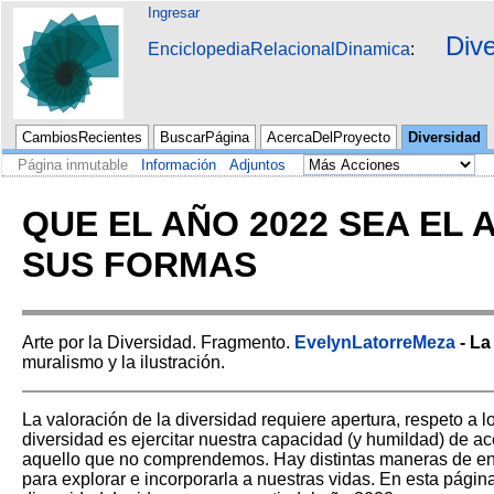
Ingresar
Div
EnciclopediaRelacionalDinamica
CambiosRecientes
BuscarPágina
AcercaDelProyecto
Diversidad
Página inmutable
Información
Adjuntos
QUE EL AÑO 2022 SEA EL
SUS FORMAS
Arte por la Diversidad. Fragmento.
EvelynLatorreMeza
- La
muralismo y la ilustración.
La valoración de la diversidad requiere apertura, respeto a lo
diversidad es ejercitar nuestra capacidad (y humildad) de ac
aquello que no comprendemos. Hay distintas maneras de enco
para explorar e incorporarla a nuestras vidas. En esta pági