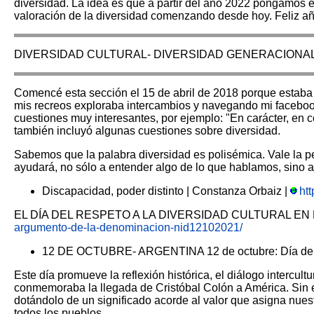
diversidad. La idea es que a partir del año 2022 pongamos el
valoración de la diversidad comenzando desde hoy. Feliz a
DIVERSIDAD CULTURAL- DIVERSIDAD GENERACIONA
Comencé esta sección el 15 de abril de 2018 porque estaba
mis recreos exploraba intercambios y navegando mi facebook 
cuestiones muy interesantes, por ejemplo: "En carácter, en c
también incluyó algunas cuestiones sobre diversidad.
Sabemos que la palabra diversidad es polisémica.
Vale la p
ayudará, no sólo a entender algo de lo que hablamos, sino a 
Discapacidad, poder distinto | Constanza Orbaiz |
ht
EL DÍA DEL RESPETO A LA DIVERSIDAD CULTURAL E
argumento-de-la-denominacion-nid12102021/
12 DE OCTUBRE- ARGENTINA 12 de octubre: Día del R
Este día promueve la reflexión histórica, el diálogo intercul
conmemoraba la llegada de Cristóbal Colón a América. Sin e
dotándolo de un significado acorde al valor que asigna nues
todos los pueblos.