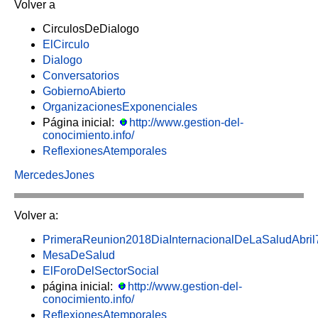
Volver a
CirculosDeDialogo
ElCirculo
Dialogo
Conversatorios
GobiernoAbierto
OrganizacionesExponenciales
Página inicial:
http://www.gestion-del-
conocimiento.info/
ReflexionesAtemporales
MercedesJones
Volver a:
PrimeraReunion2018DiaInternacionalDeLaSaludAbril
MesaDeSalud
ElForoDelSectorSocial
página inicial:
http://www.gestion-del-
conocimiento.info/
ReflexionesAtemporales