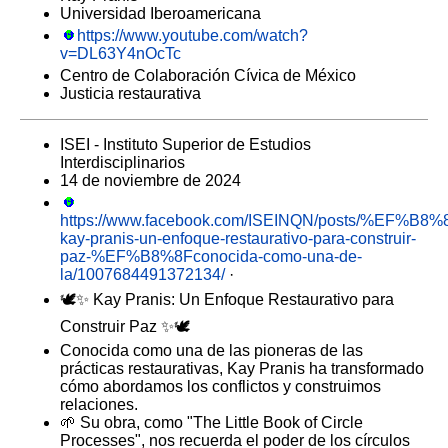
Universidad Iberoamericana
https://www.youtube.com/watch?
v=DL63Y4nOcTc
Centro de Colaboración Cívica de México
Justicia restaurativa
ISEI - Instituto Superior de Estudios
Interdisciplinarios
14 de noviembre de 2024
https://www.facebook.com/ISEINQN/posts/%EF%B8%
kay-pranis-un-enfoque-restaurativo-para-construir-
paz-%EF%B8%8Fconocida-como-una-de-
la/1007684491372134/
·
🕊️✨ Kay Pranis: Un Enfoque Restaurativo para
Construir Paz ✨🕊️
Conocida como una de las pioneras de las
prácticas restaurativas, Kay Pranis ha transformado
cómo abordamos los conflictos y construimos
relaciones.
🌱 Su obra, como "The Little Book of Circle
Processes", nos recuerda el poder de los círculos