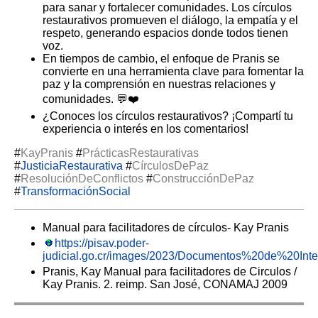
para sanar y fortalecer comunidades. Los círculos
restaurativos promueven el diálogo, la empatía y el
respeto, generando espacios donde todos tienen
voz.
En tiempos de cambio, el enfoque de Pranis se
convierte en una herramienta clave para fomentar la
paz y la comprensión en nuestras relaciones y
comunidades. 💬❤️
¿Conoces los círculos restaurativos? ¡Compartí tu
experiencia o interés en los comentarios!
#
KayPranis
#
PrácticasRestaurativas
#
JusticiaRestaurativa
#
CírculosDePaz
#
ResoluciónDeConflictos
#
ConstrucciónDePaz
#
TransformaciónSocial
Manual para facilitadores de círculos- Kay Pranis
https://pisav.poder-
judicial.go.cr/images/2023/Documentos%20de%20In
Pranis, Kay Manual para facilitadores de Circulos /
Kay Pranis. 2. reimp. San José, CONAMAJ 2009